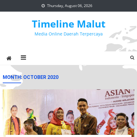
Skip
Thursday, August 06, 2026
to
content
Timeline Malut
Media Online Daerah Terpercaya
MONTH:
OCTOBER 2020