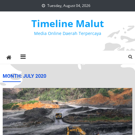
Skip
Tuesday, August 04, 2026
to
content
Timeline Malut
Media Online Daerah Terpercaya
MONTH:
JULY 2020