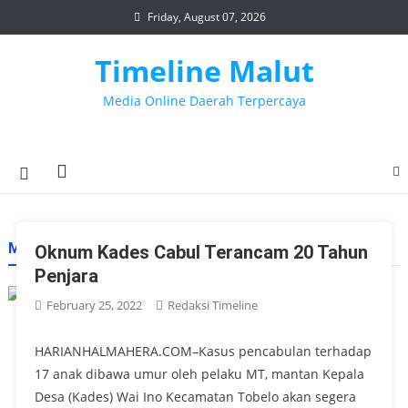
Skip
Friday, August 07, 2026
to
content
Timeline Malut
Media Online Daerah Terpercaya
MONTH:
FEBRUARY 2022
Oknum Kades Cabul Terancam 20 Tahun
Penjara
February 25, 2022
Redaksi Timeline
HARIANHALMAHERA.COM–Kasus pencabulan terhadap
17 anak dibawa umur oleh pelaku MT, mantan Kepala
Desa (Kades) Wai Ino Kecamatan Tobelo akan segera