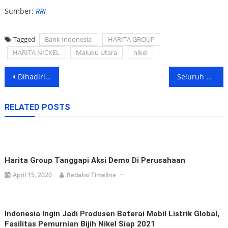
Sumber:
RRI
Tagged
Bank Indonesia
HARITA GROUP
HARITA NICKEL
Maluku Utara
nikel
Post
Dihadiri Langsung Ketua DPP, Halut Jadi Tuan Rumah KTM GMNI Malut
Seluruh Desa di Maluku Utara Didorong Miliki Perpustakaan
navigation
RELATED POSTS
Harita Group Tanggapi Aksi Demo Di Perusahaan
April 15, 2020
Redaksi Timeline
Indonesia Ingin Jadi Produsen Baterai Mobil Listrik Global,
Fasilitas Pemurnian Bijih Nikel Siap 2021