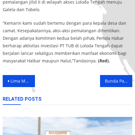
pemalangan jilid II di wilayah akses Loloda Tengah menuju
Galela dan Tobelo.
“Kemarin kami sudah bertemu dengan para kepala desa dan
camat. Kesepakatannya, aksi-aksi pemalangan dihentikan.
Dengan adanya komitmen kedua belah pihak, Pemda Habar
berharap aktivitas investasi PT TUB di Loloda Tengah dapat
berjalan lancar sekaligus memberikan manfaat ekonomi bagi
masyarakat Halbar maupun Halut,”Tandasnya.
(Red).
Post
Lima Mesjid di Jailolo Dapat Bantuan Pembangunan dari Pemkab Halbar
Bunda Paud dan Para Kades Komitmen Wujudkan Paud Holistik Integratif Merata di 2025
navigation
RELATED POSTS