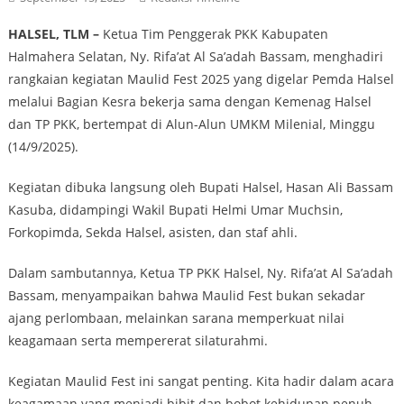
HALSEL, TLM –
Ketua Tim Penggerak PKK Kabupaten
Halmahera Selatan, Ny. Rifa’at Al Sa’adah Bassam, menghadiri
rangkaian kegiatan Maulid Fest 2025 yang digelar Pemda Halsel
melalui Bagian Kesra bekerja sama dengan Kemenag Halsel
dan TP PKK, bertempat di Alun-Alun UMKM Milenial, Minggu
(14/9/2025).
Kegiatan dibuka langsung oleh Bupati Halsel, Hasan Ali Bassam
Kasuba, didampingi Wakil Bupati Helmi Umar Muchsin,
Forkopimda, Sekda Halsel, asisten, dan staf ahli.
Dalam sambutannya, Ketua TP PKK Halsel, Ny. Rifa’at Al Sa’adah
Bassam, menyampaikan bahwa Maulid Fest bukan sekadar
ajang perlombaan, melainkan sarana memperkuat nilai
keagamaan serta mempererat silaturahmi.
Kegiatan Maulid Fest ini sangat penting. Kita hadir dalam acara
keagamaan yang menjadi bibit dan bobot kehidupan penuh