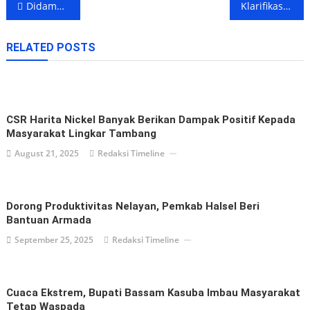
Post
Didampingi Wabup, Bupati Halsel Buka Kegiatan Maulid Fest 2025
Klarifikasi PT GTS Terkait Isu Kewajiban Reklamasi dan Pascatambang
navigation
RELATED POSTS
CSR Harita Nickel Banyak Berikan Dampak Positif Kepada
Masyarakat Lingkar Tambang
August 21, 2025
Redaksi Timeline
Dorong Produktivitas Nelayan, Pemkab Halsel Beri
Bantuan Armada
September 25, 2025
Redaksi Timeline
Cuaca Ekstrem, Bupati Bassam Kasuba Imbau Masyarakat
Tetap Waspada