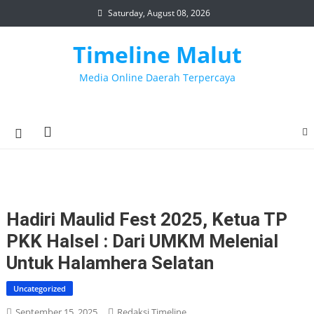
Skip
Saturday, August 08, 2026
to
content
Timeline Malut
Media Online Daerah Terpercaya
Hadiri Maulid Fest 2025, Ketua TP
PKK Halsel : Dari UMKM Melenial
Untuk Halamhera Selatan
Uncategorized
September 15, 2025
Redaksi Timeline