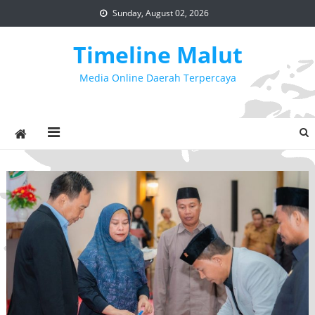
Skip
Sunday, August 02, 2026
to
content
Timeline Malut
Media Online Daerah Terpercaya