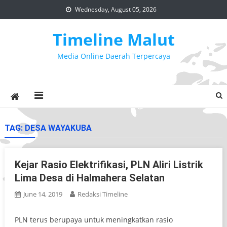
Skip
Wednesday, August 05, 2026
to
content
Timeline Malut
Media Online Daerah Terpercaya
TAG:
DESA WAYAKUBA
Kejar Rasio Elektrifikasi, PLN Aliri Listrik
Lima Desa di Halmahera Selatan
June 14, 2019
Redaksi Timeline
PLN terus berupaya untuk meningkatkan rasio