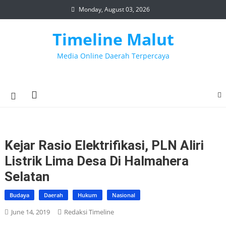
Skip
Monday, August 03, 2026
to
content
Timeline Malut
Media Online Daerah Terpercaya
Kejar Rasio Elektrifikasi, PLN Aliri
Listrik Lima Desa Di Halmahera
Selatan
Budaya
Daerah
Hukum
Nasional
June 14, 2019
Redaksi Timeline