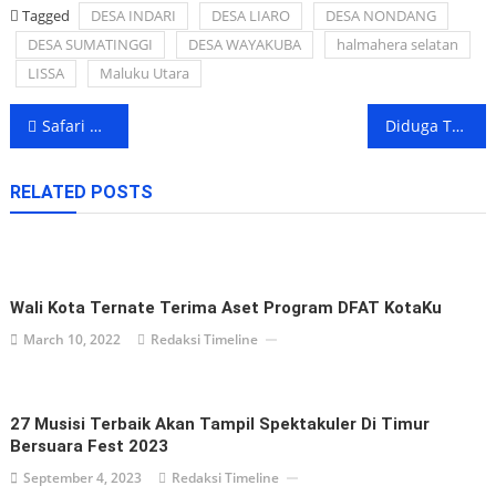
Tagged
DESA INDARI
DESA LIARO
DESA NONDANG
DESA SUMATINGGI
DESA WAYAKUBA
halmahera selatan
LISSA
Maluku Utara
Post
Safari Ramadan, Dekatkan Harita Group dengan Warga
Diduga Terpapar Radikalisme, Polwan Maluku Utara Diamankan di Bandara Juanda
navigation
RELATED POSTS
Wali Kota Ternate Terima Aset Program DFAT KotaKu
March 10, 2022
Redaksi Timeline
27 Musisi Terbaik Akan Tampil Spektakuler Di Timur
Bersuara Fest 2023
September 4, 2023
Redaksi Timeline