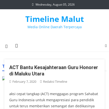
Skip
Wednesday, August 05, 2026
to
content
Timeline Malut
Media Online Daerah Terpercaya
TAG:
GURU HONORER
ACT Bantu Kesajahteraan Guru Honorer
di Maluku Utara
February 7, 2020
Redaksi Timeline
aksi cepat tangkap (ACT) menggagas program Sahabat
Guru Indonesia untuk mengapresiasi para pendidik
untuk terus memberikan semangat dan dedikasinya