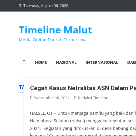
Skip
Thursday, August 06, 2026
to
content
Timeline Malut
Media Online Daerah Terpercaya
HOME
NASIONAL
INTERNASIONAL
DAE
TAG:
Cegah Kasus Netralitas ASN Dalam Pe
PEMILU
September 16, 2022
Redaksi Timeline
HALSEL, OT – Untuk menjaga pemilu yang baik da
Halmahera Selatan (Halsel) menggelar kegiatan sos
2024. Kegiatan yang difokuskan di desa babang Ka
kepada ASN agar bersikap netral dalam menyongson