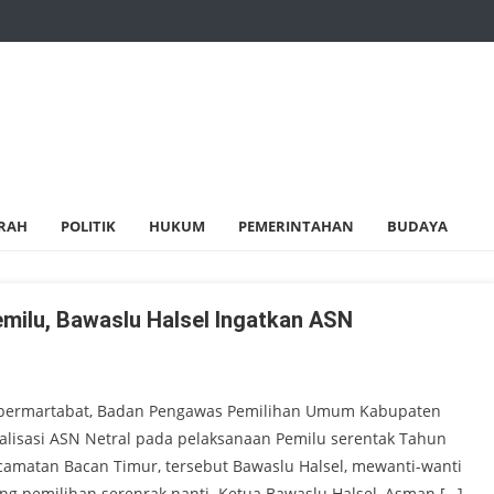
RAH
POLITIK
HUKUM
PEMERINTAHAN
BUDAYA
milu, Bawaslu Halsel Ingatkan ASN
n bermartabat, Badan Pengawas Pemilihan Umum Kabupaten
ialisasi ASN Netral pada pelaksanaan Pemilu serentak Tahun
camatan Bacan Timur, tersebut Bawaslu Halsel, mewanti-wanti
g pemilihan serenrak nanti. Ketua Bawaslu Halsel, Asman […]