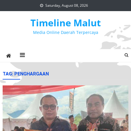
Skip
Saturday, August 08, 2026
to
content
Timeline Malut
Media Online Daerah Terpercaya
TAG:
PENGHARGAAN