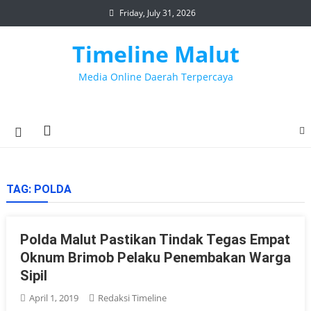
Skip
Friday, July 31, 2026
to
content
Timeline Malut
Media Online Daerah Terpercaya
TAG:
POLDA
Polda Malut Pastikan Tindak Tegas Empat
Oknum Brimob Pelaku Penembakan Warga
Sipil
April 1, 2019
Redaksi Timeline