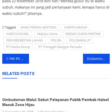
pada 22 November 2018 dini hari.“Mereka gusur itu di waktu
subuh, makanya ini yang jadi pertanyaan kami, kenapa harus di
waktu subuh?” jelasnya.
Tagged
GANE PERMAI SENTOSA
HARITA GROUP
HARITA NICKEL
Maluku Utara
MEGAH SURYA PERTIWI
PENYEROBOTAN LAHAN
POLDA
POLDAMALUT
PT Harita Group
PT Trimegah Bangun Persada
Post
PW PII Maluku Utara Siap Menjadi Tuan Rumah Muktamar ke-31 PII
Diskominfo Maluku Utara sediakan internet murah
navigation
RELATED POSTS
Ombudsman Malut Sebut Pelayanan Publik Pemkab Halsel
Masuk Zona Hijau
September 20, 2025
Redaksi Timeline