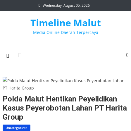
Skip
Wednesday, August 05, 2026
to
content
Timeline Malut
Media Online Daerah Terpercaya
Polda Malut Hentikan Peyelidikan
Kasus Peyerobotan Lahan PT Harita
Group
Uncategorized