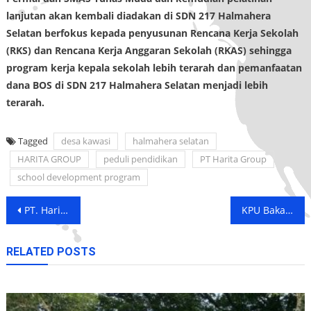
lanjutan akan kembali diadakan di SDN 217 Halmahera
Selatan berfokus kepada penyusunan Rencana Kerja Sekolah
(RKS) dan Rencana Kerja Anggaran Sekolah (RKAS) sehingga
program kerja kepala sekolah lebih terarah dan pemanfaatan
dana BOS di SDN 217 Halmahera Selatan menjadi lebih
terarah.
Tagged
desa kawasi
halmahera selatan
HARITA GROUP
peduli pendidikan
PT Harita Group
school development program
Post
PT. Harita Nickel Fasilitasi 2000 Karyawan untuk Salurkan Hak Pilih
KPU Bakal Lantik Komisioner di Maluku dan Maluku Utara
navigation
RELATED POSTS