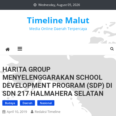
Skip
Wednesday, August 05, 2026
to
content
Timeline Malut
Media Online Daerah Terpercaya
HARITA GROUP
MENYELENGGARAKAN SCHOOL
DEVELOPMENT PROGRAM (SDP) DI
SDN 217 HALMAHERA SELATAN
Budaya
Daerah
Nasional
April 10, 2019
Redaksi Timeline