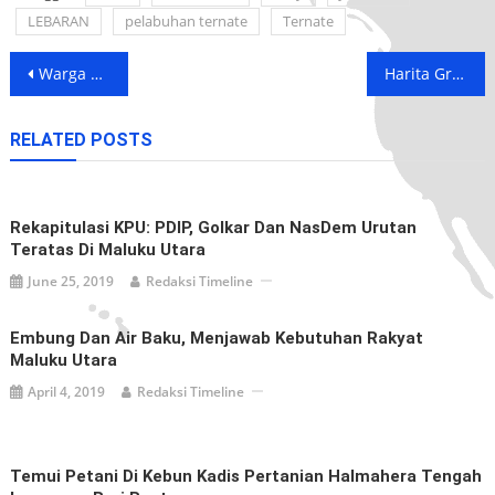
LEBARAN
pelabuhan ternate
Ternate
Post
Warga Benahi Objek Wisata Pantai Kawasi Halmahera Selatan
Harita Group Gelar Lokakarya Terkait Pentingnya Orangtua Dan Komite Sekolah Dalam Pendidikan
navigation
RELATED POSTS
Rekapitulasi KPU: PDIP, Golkar Dan NasDem Urutan
Teratas Di Maluku Utara
June 25, 2019
Redaksi Timeline
Embung Dan Air Baku, Menjawab Kebutuhan Rakyat
Maluku Utara
April 4, 2019
Redaksi Timeline
Temui Petani Di Kebun Kadis Pertanian Halmahera Tengah