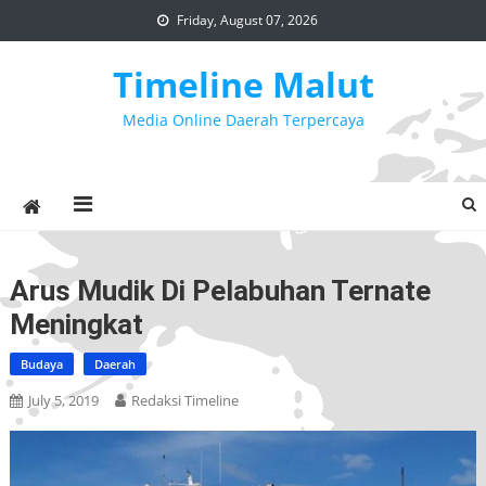
Skip
Friday, August 07, 2026
to
content
Timeline Malut
Media Online Daerah Terpercaya
Arus Mudik Di Pelabuhan Ternate
Meningkat
Budaya
Daerah
July 5, 2019
Redaksi Timeline