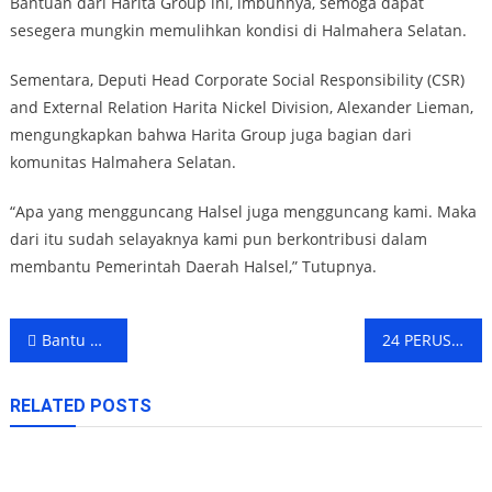
Bantuan dari Harita Group ini, imbuhnya, semoga dapat
sesegera mungkin memulihkan kondisi di Halmahera Selatan.
Sementara, Deputi Head Corporate Social Responsibility (CSR)
and External Relation Harita Nickel Division, Alexander Lieman,
mengungkapkan bahwa Harita Group juga bagian dari
komunitas Halmahera Selatan.
“Apa yang mengguncang Halsel juga mengguncang kami. Maka
dari itu sudah selayaknya kami pun berkontribusi dalam
membantu Pemerintah Daerah Halsel,” Tutupnya.
Post
Bantu Korban Gempa Halmahera, BRI Salurkan Bantuan dalam 2 Tahap
24 PERUSAHAAN DI MALUT SIAP TERIMA PELAMAR KERJA
navigation
RELATED POSTS