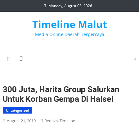
Skip
Monday, August 03, 2026
to
content
Timeline Malut
Media Online Daerah Terpercaya
300 Juta, Harita Group Salurkan
Untuk Korban Gempa Di Halsel
Uncategorized
August 21, 2019
Redaksi Timeline