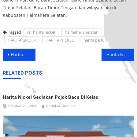
Timur Selatan, Bacan Timur Tengah dan wilayah lain di
Kabupaten Halmahera Selatan.
Tagged
csr harita nickel
halmahera selatan
HARITA GROUP
HARITA NICKEL
harita peduli
Post
Harita Nickel Division Siap Terima Masukan dari Warga Lingkar Tambang dan Pemkab Halsel
Harita Nickel Programkan PMT Peduli Kesehatan Balita
navigation
RELATED POSTS
Harita Nickel Sediakan Pojok Baca Di Kelas
October 21, 2019
Redaksi Timeline