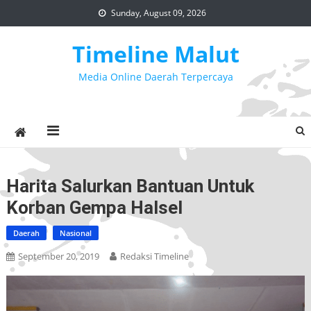
Skip
Sunday, August 09, 2026
to
content
Timeline Malut
Media Online Daerah Terpercaya
Harita Salurkan Bantuan Untuk
Korban Gempa Halsel
Daerah
Nasional
September 20, 2019
Redaksi Timeline