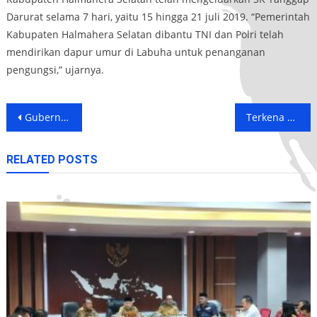
Darurat selama 7 hari, yaitu 15 hingga 21 juli 2019. “Pemerintah
Kabupaten Halmahera Selatan dibantu TNI dan Polri telah
mendirikan dapur umur di Labuha untuk penanganan
pengungsi,” ujarnya.
Post
Gubernur Maluku Utara Turun ke Lokasi Korban Gempa
Terkena Gempa, Antam Salurkan Bantuan ke Warga Maluku Utara
navigation
RELATED POSTS