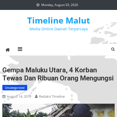
Skip
Monday, August 03, 2026
to
content
Timeline Malut
Media Online Daerah Terpercaya
Gempa Maluku Utara, 4 Korban
Tewas Dan Ribuan Orang Mengungsi
Uncategorized
August 14, 2019
Redaksi Timeline