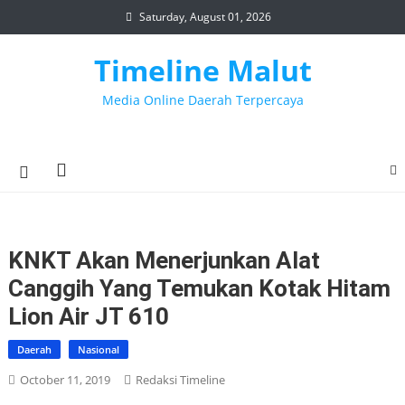
Skip
Saturday, August 01, 2026
to
content
Timeline Malut
Media Online Daerah Terpercaya
KNKT Akan Menerjunkan Alat
Canggih Yang Temukan Kotak Hitam
Lion Air JT 610
Daerah
Nasional
October 11, 2019
Redaksi Timeline