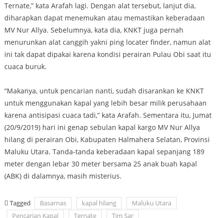
Ternate,” kata Arafah lagi. Dengan alat tersebut, lanjut dia,
diharapkan dapat menemukan atau memastikan keberadaan
MV Nur Allya. Sebelumnya, kata dia, KNKT juga pernah
menurunkan alat canggih yakni ping locater finder, namun alat
ini tak dapat dipakai karena kondisi perairan Pulau Obi saat itu
cuaca buruk.
“Makanya, untuk pencarian nanti, sudah disarankan ke KNKT
untuk menggunakan kapal yang lebih besar milik perusahaan
karena antisipasi cuaca tadi,” kata Arafah. Sementara itu, Jumat
(20/9/2019) hari ini genap sebulan kapal kargo MV Nur Allya
hilang di perairan Obi, Kabupaten Halmahera Selatan, Provinsi
Maluku Utara. Tanda-tanda keberadaan kapal sepanjang 189
meter dengan lebar 30 meter bersama 25 anak buah kapal
(ABK) di dalamnya, masih misterius.
Tagged
Basarnas
kapal hilang
Maluku Utara
Pencarian Kapal
Ternate
Tim Sar