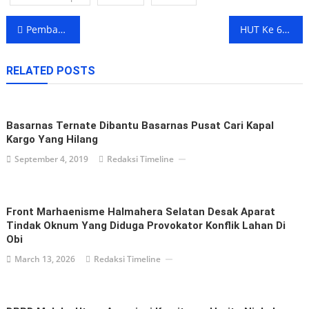
Post
Pembangunan Gor Halmahera Selatan Ditargetkan Selesai Akhir Oktober
HUT Ke 64, Satlantas Polres Halsel Tambal Jalan Berlubang.
navigation
RELATED POSTS
Basarnas Ternate Dibantu Basarnas Pusat Cari Kapal
Kargo Yang Hilang
September 4, 2019
Redaksi Timeline
Front Marhaenisme Halmahera Selatan Desak Aparat
Tindak Oknum Yang Diduga Provokator Konflik Lahan Di
Obi
March 13, 2026
Redaksi Timeline