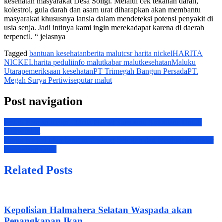
kesehatan masyarakat Desa Soligi. Melalui cek tekanan darah,
kolestrol, gula darah dan asam urat diharapkan akan membantu
masyarakat khususnya lansia dalam mendeteksi potensi penyakit di
usia senja. Jadi intinya kami ingin merekadapat karena di daerah
terpencil. “ jelasnya
Tagged
bantuan kesehatan
berita malut
csr harita nickel
HARITA
NICKEL
harita peduli
info malut
kabar malut
kesehatan
Maluku
Utara
pemeriksaan kesehatan
PT Trimegah Bangun Persada
PT.
Megah Surya Pertiwi
seputar malut
Post navigation
Peduli Kemanusiaan, Harita Nickel Sumbang Ambulans Untuk
Masyarakat
Harita Nickel Membangun Gedung Sekolah dan Menjadi Mediator
Pengadaan Guru
Related Posts
Kepolisian Halmahera Selatan Waspada akan
Penangkapan Ikan