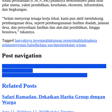
sosial perusahaan (CSC/CSR) pihaknya berkomitmen pada lima
pilar utama, yakni pendidikan, kesehatan, ekonomi, infrastruktur,
dan lingkungan.
“Selain menyerap tenaga kerja lokal, kami pun aktif mendukung
pembangunan desa, seperti pembangunanan fasilitas ibadah, jalanan
desa, dan penyediaan fasilitas dan alat-alat pendidikan, hingga
beasiswa,” tukasnya.
Tagged
banyaknya investasi
dukungan pemerintah
halmahera
selatan
investasi halsel
kelapa sawit
peningkatan wisata
Post navigation
Hadir di Halmahera Utara, JPKP Bangun Konsolidasi Pendekatan
dengan Masyarakat
Pemda Halsel Gelar Syukuran dan Pembubaran HKG
Related Posts
Safari Ramadan, Dekatkan Harita Group dengan
Warga
June 12, 2019
June 12, 2019
Redaksi Timeline