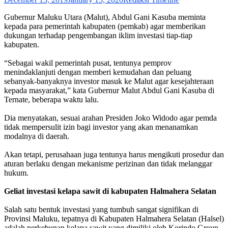
Gubernur Maluku Utara (Malut), Abdul Gani Kasuba meminta
kepada para pemerintah kabupaten (pemkab) agar memberikan
dukungan terhadap pengembangan iklim investasi tiap-tiap
kabupaten.
“Sebagai wakil pemerintah pusat, tentunya pemprov
menindaklanjuti dengan memberi kemudahan dan peluang
sebanyak-banyaknya investor masuk ke Malut agar kesejahteraan
kepada masyarakat,” kata Gubernur Malut Abdul Gani Kasuba di
Ternate, beberapa waktu lalu.
Dia menyatakan, sesuai arahan Presiden Joko Widodo agar pemda
tidak mempersulit izin bagi investor yang akan menanamkan
modalnya di daerah.
Akan tetapi, perusahaan juga tentunya harus mengikuti prosedur dan
aturan berlaku dengan mekanisme perizinan dan tidak melanggar
hukum.
Geliat investasi kelapa sawit di kabupaten Halmahera Selatan
Salah satu bentuk investasi yang tumbuh sangat signifikan di
Provinsi Maluku, tepatnya di Kabupaten Halmahera Selatan (Halsel)
adalah perkebunan kelapa sawit yang dimiliki oleh Korindo Group