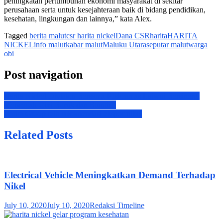
peningkatan pertumbuhan ekonomi masyarakat di sekitar
perusahaan serta untuk kesejahteraan baik di bidang pendidikan,
kesehatan, lingkungan dan lainnya,” kata Alex.
Tagged
berita malut
csr harita nickel
Dana CSR
harita
HARITA
NICKEL
info malut
kabar malut
Maluku Utara
seputar malut
warga
obi
Post navigation
Harita Nickel Division Bersama Puskesmas Laiwui Bersinergi
Mencegah Gizi Buruk dan Stunting
Harita Group raih rekomendasi ekspor nikel
Related Posts
Electrical Vehicle Meningkatkan Demand Terhadap
Nikel
July 10, 2020
July 10, 2020
Redaksi Timeline