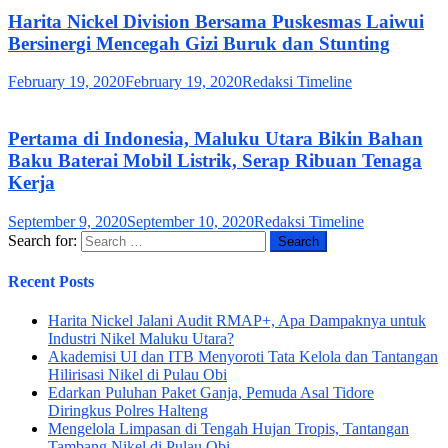
Harita Nickel Division Bersama Puskesmas Laiwui
Bersinergi Mencegah Gizi Buruk dan Stunting
February 19, 2020
February 19, 2020
Redaksi Timeline
Pertama di Indonesia, Maluku Utara Bikin Bahan
Baku Baterai Mobil Listrik, Serap Ribuan Tenaga
Kerja
September 9, 2020
September 10, 2020
Redaksi Timeline
Search for:
Recent Posts
Harita Nickel Jalani Audit RMAP+, Apa Dampaknya untuk
Industri Nikel Maluku Utara?
Akademisi UI dan ITB Menyoroti Tata Kelola dan Tantangan
Hilirisasi Nikel di Pulau Obi
Edarkan Puluhan Paket Ganja, Pemuda Asal Tidore
Diringkus Polres Halteng
Mengelola Limpasan di Tengah Hujan Tropis, Tantangan
Tambang Nikel di Pulau Obi