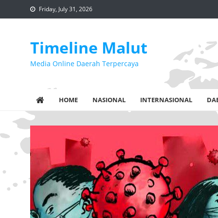
Skip
Friday, July 31, 2026
to
content
Timeline Malut
Media Online Daerah Terpercaya
HOME
NASIONAL
INTERNASIONAL
DA