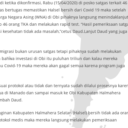
 ketika dikonfirmasi, Rabu (15/04/2020) di posko satgas terkait 46
as bertugas memastikan Halsel bersih dari Covid 19 maka setelah
ga Negara Asing (WNA) di Obi pihaknya langsung menindaklanjut
 46 orang TKA dan melakukan rapid test. “Hasil pemeriksaan satg
sisi kesehatan tidak ada masalah,”cetus Daud.Lanjut Daud yang juga
n migrasi bukan urusan satgas tetapi pihaknya sudah melakukan
bahwa investasi di Obi itu puluhan triliun dan kalau mereka
tau Covid-19 maka mereka akan gagal semua karena program juga
i protokol atau tidak dan ternyata sudah dilalui prosesnya kare
snya di Manado dan sampai masuk ke Obi Kabupaten Halmahera
tambah Daud.
nginan Kabupaten Halmahera Selatan (Halsel) bersih tidak ada ora
 protokol medis maka mereka langsung melakukan pemeriksaan