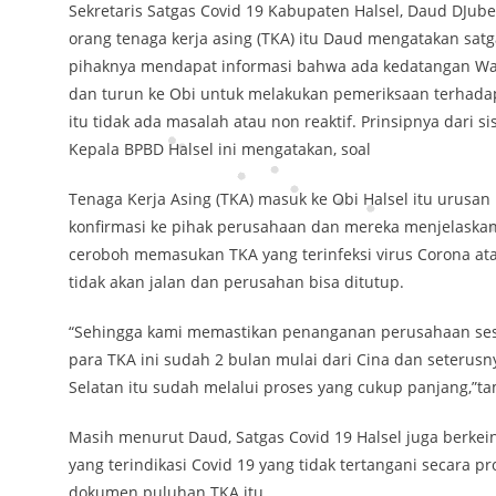
Sekretaris Satgas Covid 19 Kabupaten Halsel, Daud DJubedi
orang tenaga kerja asing (TKA) itu Daud mengatakan satg
pihaknya mendapat informasi bahwa ada kedatangan War
dan turun ke Obi untuk melakukan pemeriksaan terhadap
itu tidak ada masalah atau non reaktif. Prinsipnya dari 
Kepala BPBD Halsel ini mengatakan, soal
Tenaga Kerja Asing (TKA) masuk ke Obi Halsel itu urusa
konfirmasi ke pihak perusahaan dan mereka menjelaskan 
ceroboh memasukan TKA yang terinfeksi virus Corona a
tidak akan jalan dan perusahan bisa ditutup.
“Sehingga kami memastikan penanganan perusahaan sesua
para TKA ini sudah 2 bulan mulai dari Cina dan seteru
Selatan itu sudah melalui proses yang cukup panjang,”
Masih menurut Daud, Satgas Covid 19 Halsel juga berkei
yang terindikasi Covid 19 yang tidak tertangani secara
dokumen puluhan TKA itu.