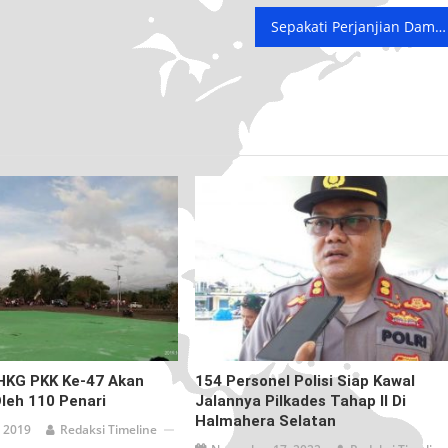
Sepakati Perjanjian Damai, PT HPAL Dapat Beraktivitas Kembali
KG PKK Ke-47 Akan
154 Personel Polisi Siap Kawal
leh 110 Penari
Jalannya Pilkades Tahap II Di
Halmahera Selatan
 2019
Redaksi Timeline