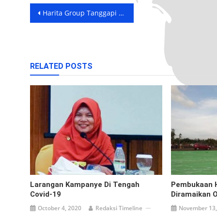
Post
Harita Group Tanggapi Aksi Demo di Perusahaan
navigation
RELATED POSTS
Larangan Kampanye Di Tengah
Pembukaan H
Covid-19
Diramaikan O
October 4, 2020
Redaksi Timeline
November 13,