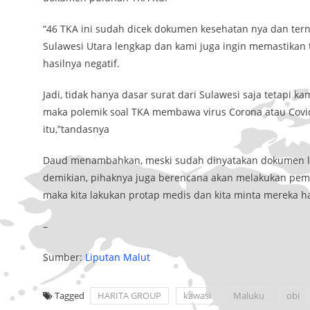
“46 TKA ini sudah dicek dokumen kesehatan nya dan terny
Sulawesi Utara lengkap dan kami juga ingin memastikan 
hasilnya negatif.
Jadi, tidak hanya dasar surat dari Sulawesi saja tetapi k
maka polemik soal TKA membawa virus Corona atau Covid
itu,”tandasnya
Daud menambahkan, meski sudah dinyatakan dokumen leng
demikian, pihaknya juga berencana akan melakukan peme
maka kita lakukan protap medis dan kita minta mereka 
–
Sumber:
Liputan Malut
Tagged
HARITA GROUP
kawasi
Maluku
obi