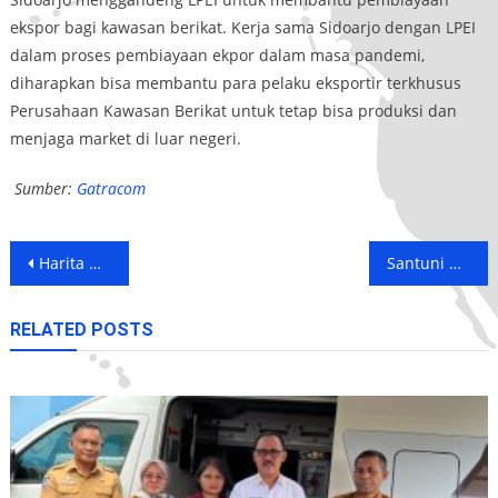
ekspor bagi kawasan berikat. Kerja sama Sidoarjo dengan LPEI
dalam proses pembiayaan ekpor dalam masa pandemi,
diharapkan bisa membantu para pelaku eksportir terkhusus
Perusahaan Kawasan Berikat untuk tetap bisa produksi dan
menjaga market di luar negeri.
Sumber:
Gatracom
Post
Harita Nickel Peringati Bulan K3 Nasional di Masa Pandemi
Santuni Ratusan Anak Yatim dan Jompo di Obi Halmahera Selatan
navigation
RELATED POSTS