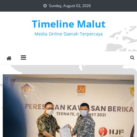
Skip
Sunday, August 02, 2026
to
content
Timeline Malut
Media Online Daerah Terpercaya