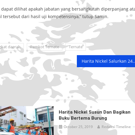
h dapat dilihat apakah jabatan yang bersangkutan diperpanjang at
 tersebut dari hasil uji kompetensinya,” tutup Samin.
gkat daerah
Pemkot Ternate
Ternate
Harita Nickel Salurkan 24 Sapi Qurban di Ternate dan H
Harita Nickel Susun Dan Bagikan
Buku Bertema Burung
October 25, 2019
Redaksi Timeline