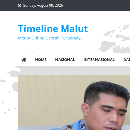
Skip
Sunday, August 09, 2026
to
content
Timeline Malut
Media Online Daerah Terpercaya
HOME
NASIONAL
INTERNASIONAL
DA