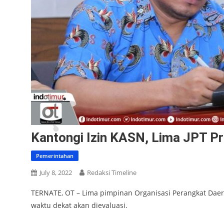
Kantongi Izin KASN, Lima JPT P
Pemerintahan
July 8, 2022
Redaksi Timeline
TERNATE, OT – Lima pimpinan Organisasi Perangkat Daera
waktu dekat akan dievaluasi.