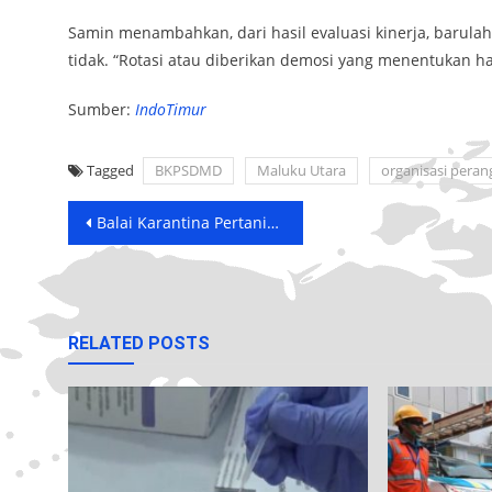
Samin menambahkan, dari hasil evaluasi kinerja, barula
tidak. “Rotasi atau diberikan demosi yang menentukan hal
Sumber:
IndoTimur
Tagged
BKPSDMD
Maluku Utara
organisasi peran
Post
Balai Karantina Pertanian Ternate Pastikan Hewan Kurban Aman dari PMK
navigation
RELATED POSTS