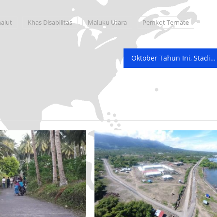
alut
Khas Disabilitas
Maluku Utara
Pemkot Ternate
Oktober Tahun Ini, Stadion Gelora Kie Raha Direnovasi