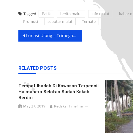
Tagged
Batik
berita malut
info malut
kabar m
Promosi
seputar malut
Ternate
Post
Lunasi Utang – Trimegah Bangun Serap Capex Rp 5,83 Triliun
navigation
RELATED POSTS
Tempat Ibadah Di Kawasan Terpencil
Halmahera Selatan Sudah Kokoh
Berdiri
May 27, 2019
Redaksi Timeline