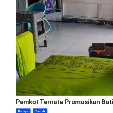
Pemkot Ternate Promosikan Batik
Budaya
Daerah