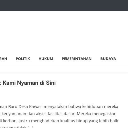
RAH
POLITIK
HUKUM
PEMERINTAHAN
BUDAYA
 Kami Nyaman di Sini
kiman Baru Desa Kawasi menyatakan bahwa kehidupan mereka
isi kenyamanan dan akses fasilitas dasar. Mereka menegaskan
korban, justru menghadirkan kualitas hidup yang lebih baik.
ar sana tidak […]