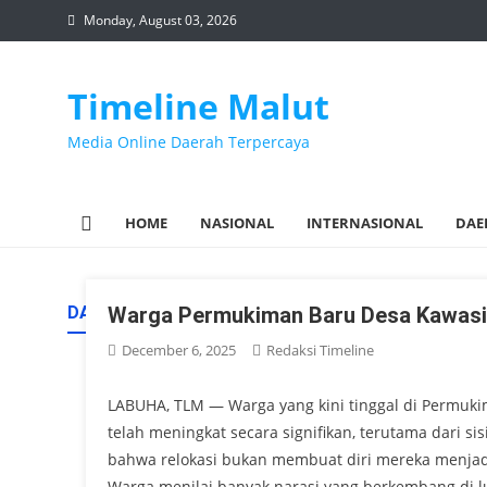
Skip
Monday, August 03, 2026
to
content
Timeline Malut
Media Online Daerah Terpercaya
HOME
NASIONAL
INTERNASIONAL
DAE
DAY:
Warga Permukiman Baru Desa Kawasi:
DECEMBER 6, 2025
December 6, 2025
Redaksi Timeline
LABUHA, TLM — Warga yang kini tinggal di Permu
telah meningkat secara signifikan, terutama dari s
bahwa relokasi bukan membuat diri mereka menjadi 
Warga menilai banyak narasi yang berkembang di lu