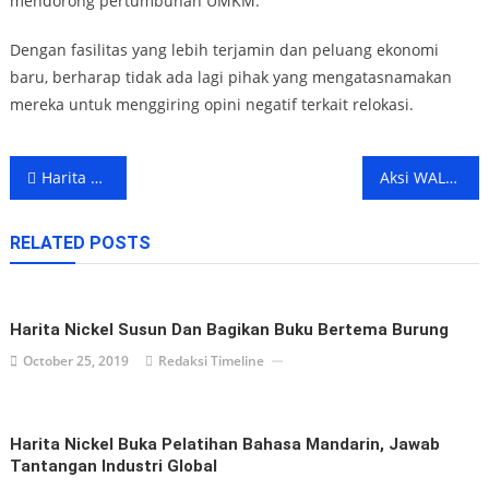
mendorong pertumbuhan UMKM.
Dengan fasilitas yang lebih terjamin dan peluang ekonomi
baru, berharap tidak ada lagi pihak yang mengatasnamakan
mereka untuk menggiring opini negatif terkait relokasi.
Post
Harita Nickel Masuk Daftar Perusahaan Tambang yang Penuhi Standar Perlindungan HAM
Aksi WALHI Picu Amarah Warga Kawasi: Jangan Bawa-bawa Nama Kawasi
navigation
RELATED POSTS
Harita Nickel Susun Dan Bagikan Buku Bertema Burung
October 25, 2019
Redaksi Timeline
Harita Nickel Buka Pelatihan Bahasa Mandarin, Jawab
Tantangan Industri Global