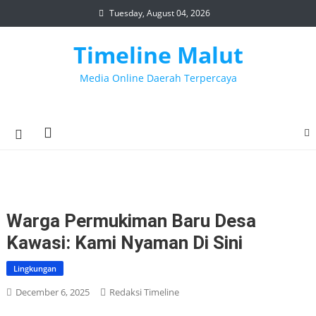
Skip
Tuesday, August 04, 2026
to
content
Timeline Malut
Media Online Daerah Terpercaya
Warga Permukiman Baru Desa
Kawasi: Kami Nyaman Di Sini
Lingkungan
December 6, 2025
Redaksi Timeline