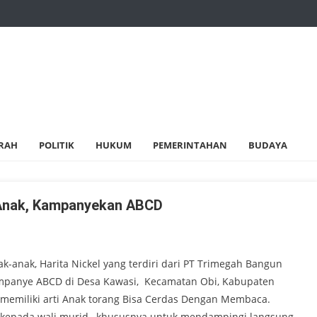
RAH
POLITIK
HUKUM
PEMERINTAHAN
BUDAYA
 Anak, Kampanyekan ABCD
nak, Harita Nickel yang terdiri dari PT Trimegah Bangun
ampanye ABCD di Desa Kawasi, Kecamatan Obi, Kabupaten
memiliki arti Anak torang Bisa Cerdas Dengan Membaca.
 kepada wali murid, khususnya untuk mendampingi langsung