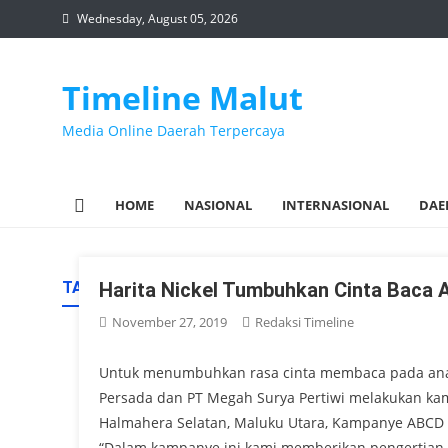
Skip
Wednesday, August 05, 2026
to
content
Timeline Malut
Media Online Daerah Terpercaya
HOME
NASIONAL
INTERNASIONAL
DAE
TAG:
Harita Nickel Tumbuhkan Cinta Baca
PT TRIMEGAH BANGUN PERSADA
November 27, 2019
Redaksi Timeline
Untuk menumbuhkan rasa cinta membaca pada anak-a
Persada dan PT Megah Surya Pertiwi melakukan k
Halmahera Selatan, Maluku Utara, Kampanye ABCD 
“Dalam kampanye ini kami memberikan pengertian