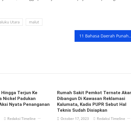
luku Utara
malut
11 Bahasa Daerah Punah, Paling Banyak di
i Hingga Terjun Ke
Rumah Sakit Pemkot Ternate Aka
ta Nickel Padukan
Dibangun Di Kawasan Reklamasi
 Aksi Nyata Penanganan
Kalumata, Kadis PUPR Sebut Hal
Teknis Sudah Disiapkan
Redaksi Timeline
October 17, 2023
Redaksi Timeline