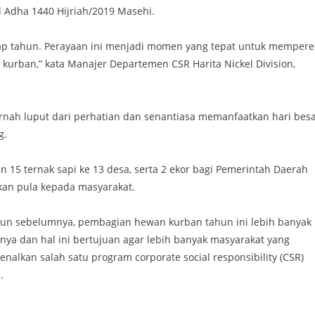
ul Adha 1440 Hijriah/2019 Masehi.
tiap tahun. Perayaan ini menjadi momen yang tepat untuk mempere
kurban,” kata Manajer Departemen CSR Harita Nickel Division,
 pernah luput dari perhatian dan senantiasa memanfaatkan hari bes
g.
15 ternak sapi ke 13 desa, serta 2 ekor bagi Pemerintah Daerah
kan pula kepada masyarakat.
hun sebelumnya, pembagian hewan kurban tahun ini lebih banyak
ya dan hal ini bertujuan agar lebih banyak masyarakat yang
nalkan salah satu program corporate social responsibility (CSR)
.