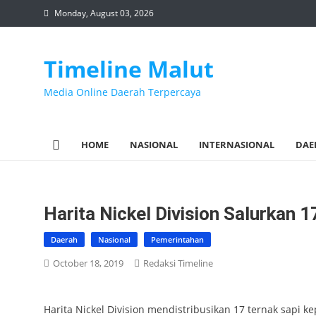
Skip
Monday, August 03, 2026
to
content
Timeline Malut
Media Online Daerah Terpercaya
HOME
NASIONAL
INTERNASIONAL
DAE
Harita Nickel Division Salurkan 
Daerah
Nasional
Pemerintahan
October 18, 2019
Redaksi Timeline
Harita Nickel Division mendistribusikan 17 ternak sapi