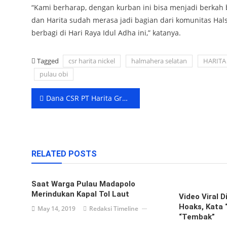
“Kami berharap, dengan kurban ini bisa menjadi berkah
dan Harita sudah merasa jadi bagian dari komunitas Halse
berbagi di Hari Raya Idul Adha ini,” katanya.
Tagged
csr harita nickel
halmahera selatan
HARITA
pulau obi
Post
Dana CSR PT Harita Group Di Pulau Obi Dianggap Belum Tepat Sasaran
navigation
RELATED POSTS
Saat Warga Pulau Madapolo
Merindukan Kapal Tol Laut
Video Viral 
Hoaks, Kata 
May 14, 2019
Redaksi Timeline
“Tembak”