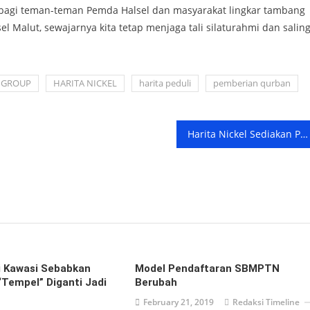
 bagi teman-teman Pemda Halsel dan masyarakat lingkar tambang
l Malut, sewajarnya kita tetap menjaga tali silaturahmi dan salin
 GROUP
HARITA NICKEL
harita peduli
pemberian qurban
Harita Nickel Sediakan Pojok Baca Di Kelas
Di Kawasi Sebabkan
Model Pendaftaran SBMPTN
“Tempel” Diganti Jadi
Berubah
February 21, 2019
Redaksi Timeline