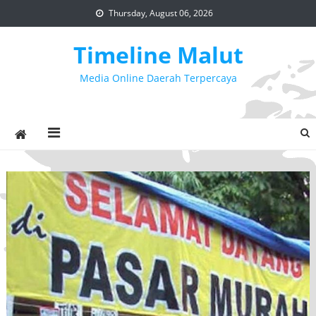
Skip
Thursday, August 06, 2026
to
content
Timeline Malut
Media Online Daerah Terpercaya