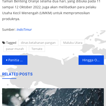
Taman Benteng Oranje selama dua hari, yang dibuka pada 11
sampai 12 Oktober 2022, juga akan melibatkan para pelaku
Usaha Kecil Menengah (UMKM) untuk mempromosikan
produknya.
Sumber:
IndoTimur
Tagged
dinas ketahanan pangan
Maluku Utara
pasar murah
Ternate
Post
Panitia Lokal Gelar Rapat Persiapan Launching Sail Tidore 2022
Hingga Oktober 2022, Dinas Perhubungan Sumbang Rp 1 Miliar untuk PAD Halmahera Selatan
navigation
RELATED POSTS