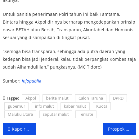
akunya.
Untuk panitia penerimaan Polri tahun ini baik Tamtama,
Bintara hingga Akpol dirinya berharap mengedepankan prinsip
dasar BETAH atau Bersih, Transparan, Akuntabel dan Humanis
sesuai yang disampaikan di tingkat pusat.
“Semoga bisa transparan, sehingga ada putra daerah yang
kedepan bisa jadi jenderal, kalau tidak berpangkat Kombes saja
sudah Alhamdulillah,” pungkasnya. (MC Tidore)
Sumber:
Infopublik
Tagged
Akpol
berita malut
Calon Taruna
DPRD
gubernur
info malut
kabar malut
Kuota
Maluku Utara
seputar malut
Ternate
Post
Kapolres Ternate Diminta Warga Sambut Baik Kunjungan Wapres Ma’ruf Amin
Prospek Cerah Saham NCKL, Harga Diramal Tembus Rp2.000