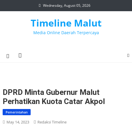
Skip
Wednesday, August 05, 2026
to
content
Timeline Malut
Media Online Daerah Terpercaya
DPRD Minta Gubernur Malut
Perhatikan Kuota Catar Akpol
Pemerintahan
May 14, 2023
Redaksi Timeline