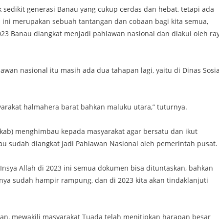
sedikit generasi Banau yang cukup cerdas dan hebat, tetapi ada
ini merupakan sebuah tantangan dan cobaan bagi kita semua,
23 Banau diangkat menjadi pahlawan nasional dan diakui oleh ra
an nasional itu masih ada dua tahapan lagi, yaitu di Dinas Sosia
rakat halmahera barat bahkan maluku utara,” tuturnya.
kab) menghimbau kepada masyarakat agar bersatu dan ikut
sudah diangkat jadi Pahlawan Nasional oleh pemerintah pusat.
 Insya Allah di 2023 ini semua dokumen bisa dituntaskan, bahkan
ya sudah hampir rampung, dan di 2023 kita akan tindaklanjuti
n, mewakili masyarakat Tuada telah menitipkan harapan besar