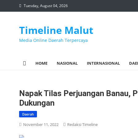
Skip
Tuesday, August 04, 2026
to
content
Timeline Malut
Media Online Daerah Terpercaya
HOME
NASIONAL
INTERNASIONAL
DAE
Napak Tilas Perjuangan Banau, 
Dukungan
Daerah
November 11, 2022
Redaksi Timeline