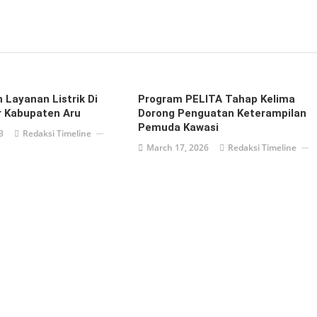
 Layanan Listrik Di
Program PELITA Tahap Kelima
r Kabupaten Aru
Dorong Penguatan Keterampilan
Pemuda Kawasi
3
Redaksi Timeline
March 17, 2026
Redaksi Timeline