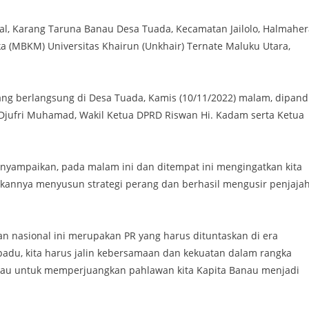
l, Karang Taruna Banau Desa Tuada, Kecamatan Jailolo, Halmaher
 (MBKM) Universitas Khairun (Unkhair) Ternate Maluku Utara,
ang berlangsung di Desa Tuada, Kamis (10/11/2022) malam, dipan
 Djufri Muhamad, Wakil Ketua DPRD Riswan Hi. Kadam serta Ketua
yampaikan, pada malam ini dan ditempat ini mengingatkan kita
ukannya menyusun strategi perang dan berhasil mengusir penjaja
n nasional ini merupakan PR yang harus dituntaskan di era
 padu, kita harus jalin kebersamaan dan kekuatan dalam rangka
nau untuk memperjuangkan pahlawan kita Kapita Banau menjadi