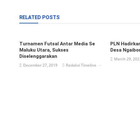
RELATED POSTS
Turnamen Futsal Antar Media Se
PLN Hadirkan
Maluku Utara, Sukses
Desa Ngaibo
Diselenggarakan
March 29, 202
December 27, 2019
Redaksi Timeline