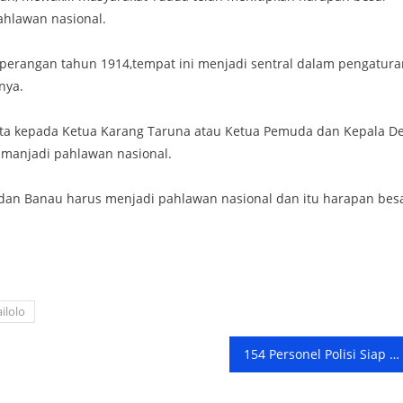
ahlawan nasional.
perangan tahun 1914,tempat ini menjadi sentral dalam pengatura
nya.
minta kepada Ketua Karang Taruna atau Ketua Pemuda dan Kepala D
manjadi pahlawan nasional.
dan Banau harus menjadi pahlawan nasional dan itu harapan bes
ailolo
154 Personel Polisi Siap Kawal Jalannya Pilkades Tahap II di Halmahera Selatan