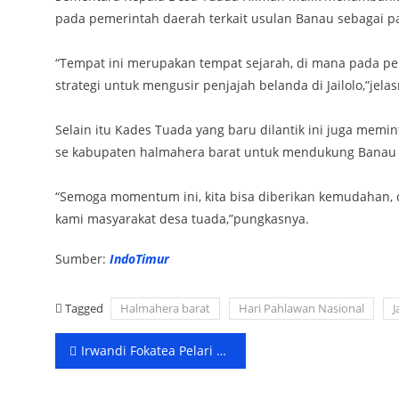
pada pemerintah daerah terkait usulan Banau sebagai p
“Tempat ini merupakan tempat sejarah, di mana pada pe
strategi untuk mengusir penjajah belanda di Jailolo,”jelas
Selain itu Kades Tuada yang baru dilantik ini juga me
se kabupaten halmahera barat untuk mendukung Banau 
“Semoga momentum ini, kita bisa diberikan kemudahan, 
kami masyarakat desa tuada,”pungkasnya.
Sumber:
IndoTimur
Tagged
Halmahera barat
Hari Pahlawan Nasional
J
Post
Irwandi Fokatea Pelari Club Mandiri Atletik Ternate Masuk 5 Besar Lari Internasional di Palu
navigation