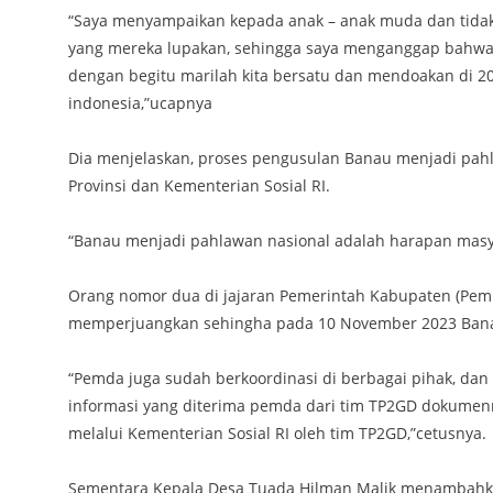
“Saya menyampaikan kepada anak – anak muda dan tidak 
yang mereka lupakan, sehingga saya menganggap bahwa 
dengan begitu marilah kita bersatu dan mendoakan di 20
indonesia,”ucapnya
Dia menjelaskan, proses pengusulan Banau menjadi pahlaw
Provinsi dan Kementerian Sosial RI.
“Banau menjadi pahlawan nasional adalah harapan masya
Orang nomor dua di jajaran Pemerintah Kabupaten (Pem
memperjuangkan sehingha pada 10 November 2023 Banau 
“Pemda juga sudah berkoordinasi di berbagai pihak, dan
informasi yang diterima pemda dari tim TP2GD dokumenn
melalui Kementerian Sosial RI oleh tim TP2GD,”cetusnya.
Sementara Kepala Desa Tuada Hilman Malik menambahka